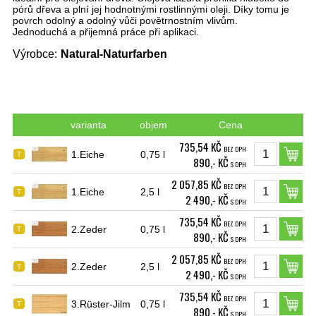
pórů dřeva a plní jej hodnotnými rostlinnými oleji.
Díky tomu je
povrch odolný a odolný vůči povětrnostním vlivům.
Jednoduchá a přijemná práce při aplikaci.
Výrobce:
Natural-Naturfarben
varianta
objem
Cena
735,54 KČ
BEZ DPH
1.Eiche
0,75 l
T
890,- KČ
S DPH
2 057,85 KČ
BEZ DPH
1.Eiche
2,5 l
T
2 490,- KČ
S DPH
735,54 KČ
BEZ DPH
2.Zeder
0,75 l
T
890,- KČ
S DPH
2 057,85 KČ
BEZ DPH
2.Zeder
2,5 l
T
2 490,- KČ
S DPH
735,54 KČ
BEZ DPH
3.Rüster-Jilm
0,75 l
T
890,- KČ
S DPH