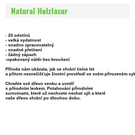
Natural Holzlasur
-
20 odstínů
- velká vydatnost
- snadno zpracovatelný
- snadné přetíraní
- žádný zápach
-opakovaný nátěr bez broušení
Příroda nám ukázala, jak se chrání tisíce let
a přitom neznečišťuje životní prostředí ve svém přirozeném cyk
Chraňte své dřevo venku a uvnitř
s přírodním leskem. Potahování přírodními
surovinami, které už nechcete nechat ujít a které
vaše dřevo chrání po dlouhou dobu.