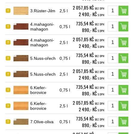
2 057,85 KČ
BEZ DPH
3.Rüster-Jilm
2,5 l
T
2 490,- KČ
S DPH
735,54 KČ
4.mahagoni-
BEZ DPH
0,75 l
T
mahagon
890,- KČ
S DPH
2 057,85 KČ
4.mahagoni-
BEZ DPH
2,5 l
T
mahagon
2 490,- KČ
S DPH
735,54 KČ
BEZ DPH
5.Nuss-ořech
0,75 l
T
890,- KČ
S DPH
2 057,85 KČ
BEZ DPH
5.Nuss-ořech
2,5 l
T
2 490,- KČ
S DPH
735,54 KČ
6.Kiefer-
BEZ DPH
0,75 l
T
borovice
890,- KČ
S DPH
2 057,85 KČ
6.Kiefer-
BEZ DPH
2,5 l
T
borovice
2 490,- KČ
S DPH
735,54 KČ
BEZ DPH
7.Olive-oliva
0,75 l
T
890,- KČ
S DPH