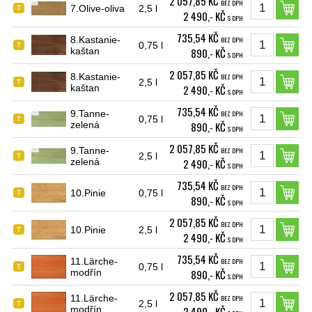
2 057,85 KČ
BEZ DPH
7.Olive-oliva
2,5 l
T
2 490,- KČ
S DPH
735,54 KČ
8.Kastanie-
BEZ DPH
0,75 l
T
kaštan
890,- KČ
S DPH
2 057,85 KČ
8.Kastanie-
BEZ DPH
2,5 l
T
kaštan
2 490,- KČ
S DPH
735,54 KČ
9.Tanne-
BEZ DPH
0,75 l
T
zelená
890,- KČ
S DPH
2 057,85 KČ
9.Tanne-
BEZ DPH
2,5 l
T
zelená
2 490,- KČ
S DPH
735,54 KČ
BEZ DPH
10.Pinie
0,75 l
T
890,- KČ
S DPH
2 057,85 KČ
BEZ DPH
10.Pinie
2,5 l
T
2 490,- KČ
S DPH
735,54 KČ
11.Lärche-
BEZ DPH
0,75 l
T
modřín
890,- KČ
S DPH
2 057,85 KČ
11.Lärche-
BEZ DPH
2,5 l
T
modřín
2 490,- KČ