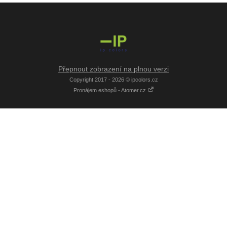
Přepnout zobrazení na plnou verzi
Copyright 2017 - 2026 © ipcolors.cz
Pronájem eshopů - Atomer.cz