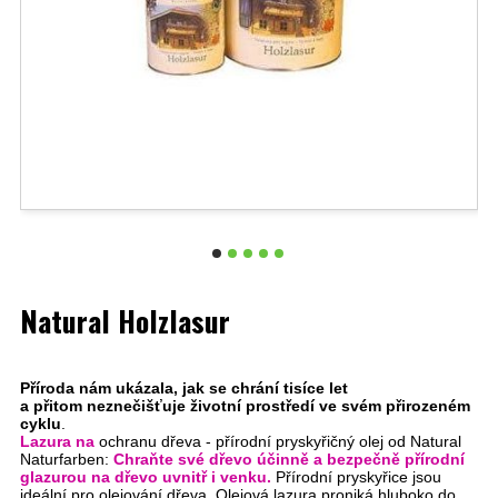
Natural Holzlasur
Příroda nám ukázala, jak se chrání tisíce let
a přitom neznečišťuje životní prostředí ve svém přirozeném
cyklu
.
Lazura na
ochranu dřeva - přírodní pryskyřičný olej od Natural
Naturfarben:
Chraňte své dřevo účinně a bezpečně přírodní
glazurou na dřevo uvnitř i venku.
Přírodní pryskyřice jsou
ideální pro olejování dřeva. Olejová
lazura proniká hluboko do