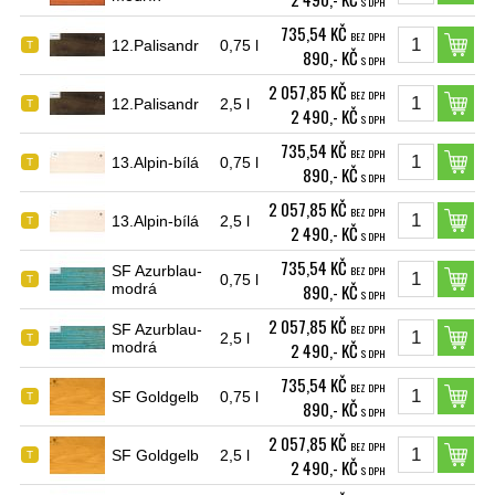
S DPH
735,54 KČ
BEZ DPH
12.Palisandr
0,75 l
T
890,- KČ
S DPH
2 057,85 KČ
BEZ DPH
12.Palisandr
2,5 l
T
2 490,- KČ
S DPH
735,54 KČ
BEZ DPH
13.Alpin-bílá
0,75 l
T
890,- KČ
S DPH
2 057,85 KČ
BEZ DPH
13.Alpin-bílá
2,5 l
T
2 490,- KČ
S DPH
735,54 KČ
SF Azurblau-
BEZ DPH
0,75 l
T
modrá
890,- KČ
S DPH
2 057,85 KČ
SF Azurblau-
BEZ DPH
2,5 l
T
modrá
2 490,- KČ
S DPH
735,54 KČ
BEZ DPH
SF Goldgelb
0,75 l
T
890,- KČ
S DPH
2 057,85 KČ
BEZ DPH
SF Goldgelb
2,5 l
T
2 490,- KČ
S DPH