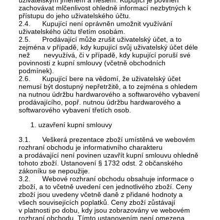
uživatelským jménem a heslem. Kupující je povinen
zachovávat mlčenlivost ohledně informací nezbytných k
přístupu do jeho uživatelského účtu.
2.4. Kupující není oprávněn umožnit využívání
uživatelského účtu třetím osobám.
2.5. Prodávající může zrušit uživatelský účet, a to
zejména v případě, kdy kupující svůj uživatelský účet déle
než nevyužívá, či v případě, kdy kupující poruší své
povinnosti z kupní smlouvy (včetně obchodních
podmínek).
2.6. Kupující bere na vědomí, že uživatelský účet
nemusí být dostupný nepřetržitě, a to zejména s ohledem
na nutnou údržbu hardwarového a softwarového vybavení
prodávajícího, popř. nutnou údržbu hardwarového a
softwarového vybavení třetích osob.
uzavření kupní smlouvy
3.1. Veškerá prezentace zboží umístěná ve webovém
rozhraní obchodu je informativního charakteru
a prodávající není povinen uzavřít kupní smlouvu ohledně
tohoto zboží. Ustanovení § 1732 odst. 2 občanského
zákoníku se nepoužije.
3.2. Webové rozhraní obchodu obsahuje informace o
zboží, a to včetně uvedení cen jednotlivého zboží. Ceny
zboží jsou uvedeny včetně daně z přidané hodnoty a
všech souvisejících poplatků. Ceny zboží zůstávají
v platnosti po dobu, kdy jsou zobrazovány ve webovém
rozhraní obchodu. Tímto ustanovením není omezena