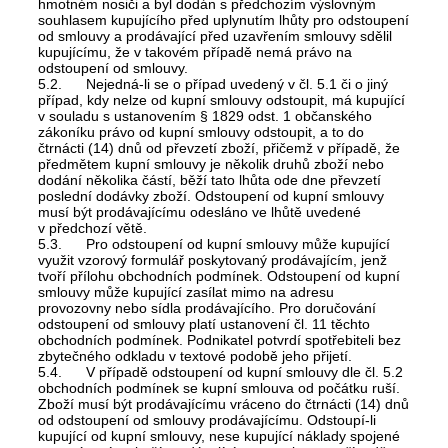
hmotném nosiči a byl dodán s předchozím výslovným
souhlasem kupujícího před uplynutím lhůty pro odstoupení
od smlouvy a prodávající před uzavřením smlouvy sdělil
kupujícímu, že v takovém případě nemá právo na
odstoupení od smlouvy.
5.2. Nejedná-li se o případ uvedený v čl. 5.1 či o jiný
případ, kdy nelze od kupní smlouvy odstoupit, má kupující
v souladu s ustanovením § 1829 odst. 1 občanského
zákoníku právo od kupní smlouvy odstoupit, a to do
čtrnácti (14) dnů od převzetí zboží, přičemž v případě, že
předmětem kupní smlouvy je několik druhů zboží nebo
dodání několika částí, běží tato lhůta ode dne převzetí
poslední dodávky zboží. Odstoupení od kupní smlouvy
musí být prodávajícímu odesláno ve lhůtě uvedené
v předchozí větě.
5.3. Pro odstoupení od kupní smlouvy může kupující
využit vzorový formulář poskytovaný prodávajícím, jenž
tvoří přílohu obchodních podmínek. Odstoupení od kupní
smlouvy může kupující zasílat mimo na adresu
provozovny nebo sídla prodávajícího. Pro doručování
odstoupení od smlouvy platí ustanovení čl. 11 těchto
obchodních podmínek. Podnikatel potvrdí spotřebiteli bez
zbytečného odkladu v textové podobě jeho přijetí.
5.4. V případě odstoupení od kupní smlouvy dle čl. 5.2
obchodních podmínek se kupní smlouva od počátku ruší.
Zboží musí být prodávajícímu vráceno do čtrnácti (14) dnů
od odstoupení od smlouvy prodávajícímu. Odstoupí-li
kupující od kupní smlouvy, nese kupující náklady spojené