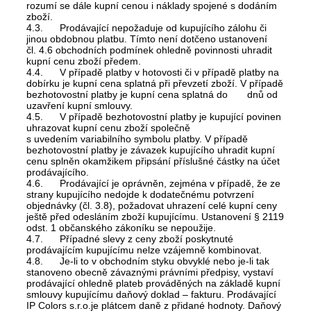
rozumí se dále kupní cenou i náklady spojené s dodáním
zboží.
4.3. Prodávající nepožaduje od kupujícího zálohu či
jinou obdobnou platbu. Tímto není dotčeno ustanovení
čl. 4.6 obchodních podmínek ohledně povinnosti uhradit
kupní cenu zboží předem.
4.4. V případě platby v hotovosti či v případě platby na
dobírku je kupní cena splatná při převzetí zboží. V případě
bezhotovostní platby je kupní cena splatná do dnů od
uzavření kupní smlouvy.
4.5. V případě bezhotovostní platby je kupující povinen
uhrazovat kupní cenu zboží společně
s uvedením variabilního symbolu platby. V případě
bezhotovostní platby je závazek kupujícího uhradit kupní
cenu splněn okamžikem připsání příslušné částky na účet
prodávajícího.
4.6. Prodávající je oprávněn, zejména v případě, že ze
strany kupujícího nedojde k dodatečnému potvrzení
objednávky (čl. 3.8), požadovat uhrazení celé kupní ceny
ještě před odesláním zboží kupujícímu. Ustanovení § 2119
odst. 1 občanského zákoníku se nepoužije.
4.7. Případné slevy z ceny zboží poskytnuté
prodávajícím kupujícímu nelze vzájemně kombinovat.
4.8. Je-li to v obchodním styku obvyklé nebo je-li tak
stanoveno obecně závaznými právními předpisy, vystaví
prodávající ohledně plateb prováděných na základě kupní
smlouvy kupujícímu daňový doklad – fakturu. Prodávající
IP Colors s.r.o.je plátcem daně z přidané hodnoty. Daňový