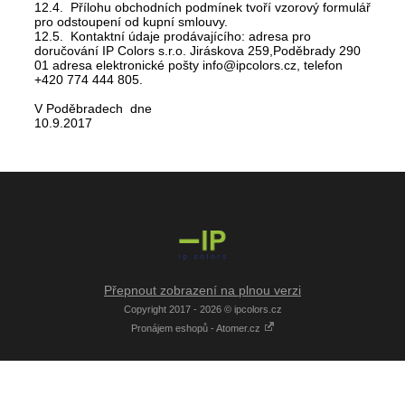
12.4. Přílohu obchodních podmínek tvoří vzorový formulář
pro odstoupení od kupní smlouvy.
12.5. Kontaktní údaje prodávajícího: adresa pro
doručování IP Colors s.r.o. Jiráskova 259,Poděbrady 290
01 adresa elektronické pošty info@ipcolors.cz, telefon
+420 774 444 805.
V Poděbradech dne
10.9.20
Přepnout zobrazení na plnou verzi
Copyright 2017 - 2026 © ipcolors.cz
Pronájem eshopů - Atomer.cz