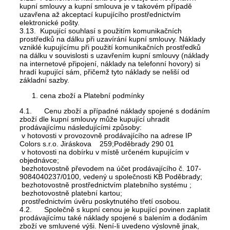
kupní smlouvy a kupní smlouva je v takovém případě
uzavřena až akceptací kupujícího prostřednictvím
elektronické pošty.
3.13. Kupující souhlasí s použitím komunikačních
prostředků na dálku při uzavírání kupní smlouvy. Náklady
vzniklé kupujícímu při použití komunikačních prostředků
na dálku v souvislosti s uzavřením kupní smlouvy (náklady
na internetové připojení, náklady na telefonní hovory) si
hradí kupující sám, přičemž tyto náklady se neliší od
základní sazby.
cena zboží a Platební podmínky
4.1. Cenu zboží a případné náklady spojené s dodáním
zboží dle kupní smlouvy může kupující uhradit
prodávajícímu následujícími způsoby:
v hotovosti v provozovně prodávajícího na adrese IP
Colors s.r.o. Jiráskova 259;Poděbrady 290 01
v hotovosti na dobírku v místě určeném kupujícím v
objednávce;
bezhotovostně převodem na účet prodávajícího č. 107-
9084040237/0100, vedený u společnosti KB Poděbrady;
bezhotovostně prostřednictvím platebního systému ;
bezhotovostně platební kartou;
prostřednictvím úvěru poskytnutého třetí osobou.
4.2. Společně s kupní cenou je kupující povinen zaplatit
prodávajícímu také náklady spojené s balením a dodáním
zboží ve smluvené výši. Není-li uvedeno výslovně jinak,