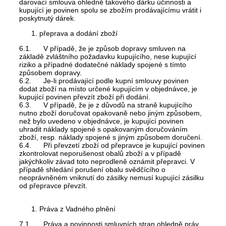
darovací smlouva ohledně takového dárku účinnosti a
kupující je povinen spolu se zbožím prodávajícímu vrátit i
poskytnutý dárek.
přeprava a dodání zboží
6.1. V případě, že je způsob dopravy smluven na
základě zvláštního požadavku kupujícího, nese kupující
riziko a případné dodatečné náklady spojené s tímto
způsobem dopravy.
6.2. Je-li prodávající podle kupní smlouvy povinen
dodat zboží na místo určené kupujícím v objednávce, je
kupující povinen převzít zboží při dodání.
6.3. V případě, že je z důvodů na straně kupujícího
nutno zboží doručovat opakovaně nebo jiným způsobem,
než bylo uvedeno v objednávce, je kupující povinen
uhradit náklady spojené s opakovaným doručováním
zboží, resp. náklady spojené s jiným způsobem doručení.
6.4. Při převzetí zboží od přepravce je kupující povinen
zkontrolovat neporušenost obalů zboží a v případě
jakýchkoliv závad toto neprodleně oznámit přepravci. V
případě shledání porušení obalu svědčícího o
neoprávněném vniknutí do zásilky nemusí kupující zásilku
od přepravce převzít.
Práva z Vadného plnění
7.1. Práva a povinnosti smluvních stran ohledně práv