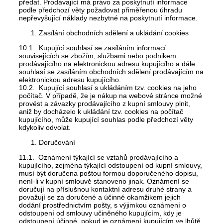
předat. Prodávající má právo za poskytnutí informace
podle předchozí věty požadovat přiměřenou úhradu
nepřevyšující náklady nezbytné na poskytnutí informace.
Zasílání obchodních sdělení a ukládání cookies
10.1. Kupující souhlasí se zasíláním informací
souvisejících se zbožím, službami nebo podnikem
prodávajícího na elektronickou adresu kupujícího a dále
souhlasí se zasíláním obchodních sdělení prodávajícím na
elektronickou adresu kupujícího.
10.2. Kupující souhlasí s ukládáním tzv. cookies na jeho
počítač. V případě, že je nákup na webové stránce možné
provést a závazky prodávajícího z kupní smlouvy plnit,
aniž by docházelo k ukládání tzv. cookies na počítač
kupujícího, může kupující souhlas podle předchozí věty
kdykoliv odvolat.
Doručování
11.1. Oznámení týkající se vztahů prodávajícího a
kupujícího, zejména týkající odstoupení od kupní smlouvy,
musí být doručena poštou formou doporučeného dopisu,
není-li v kupní smlouvě stanoveno jinak. Oznámení se
doručují na příslušnou kontaktní adresu druhé strany a
považují se za doručené a účinné okamžikem jejich
dodání prostřednictvím pošty, s výjimkou oznámení o
odstoupení od smlouvy učiněného kupujícím, kdy je
odstoupení účinné, pokud je oznámení kupujícím ve lhůtě