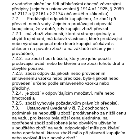
z vadného plnění se řídí příslušnými obecně závaznými
předpisy (zejména ustanoveními § 1914 až 1925, § 2099
až 2117 a § 2161 až 2174 občanského zákoníku).
7.2. Prodávající odpovídá kupujícímu, že zboží při
převzetí nemá vady. Zejména prodávající odpovídá
kupujícímu, že v době, kdy kupující zboží převzal:
7.2.1. má zboží vlastnosti, které si strany ujednaly, a
chybí-li ujednání, má takové vlastnosti, které prodávající
nebo výrobce popsal nebo které kupující očekával s
ohledem na povahu zboží a na základě reklamy jimi
prováděné,
7.2.2. se zboží hodí k účelu, který pro jeho použití
prodávající uvádí nebo ke kterému se zboží tohoto druhu
obvykle používá,
7.2.3. zboží odpovídá jakostí nebo provedením
smluvenému vzorku nebo předloze, byla-li jakost nebo
provedení určeno podle smluveného vzorku nebo
předlohy,
7.2.4. je zboží v odpovídajícím množství, míře nebo
hmotnosti a
7.2.5. zboží vyhovuje požadavkům právních předpisů.
7.3. Ustanovení uvedená v čl. 7.2 obchodních
podmínek se nepoužijí u zboží prodávaného za nižší cenu
na vadu, pro kterou byla nižší cena ujednána, na
opotřebení zboží způsobené jeho obvyklým užíváním,
u použitého zboží na vadu odpovídající míře používání
nebo opotřebení, kterou zboží mělo při převzetí kupujícím,
nebo vyplývá-li to z povahy zboží.