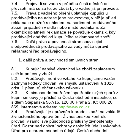
7.4. Projeví-li se vada v průběhu šesti měsíců od
převzetí, má se za to, že zboží bylo vadné již při převzetí.
7.5. Práva z vadného plnění uplatňuje kupující u
prodávajícího na adrese jeho provozovny, v níž je přijetí
reklamace možné s ohledem na sortiment prodávaného
zboží, případně i v sídle nebo místě podnikání. Za
okamžik uplatnění reklamace se považuje okamžik, kdy
prodávající obdržel od kupujícího reklamované zboží.
7.6. Další práva a povinnosti stran související
s odpovědností prodávajícího za vady může upravit
reklamační řád prodávajícího.
další práva a povinnosti smluvních stran
8.1. Kupující nabývá vlastnictví ke zboží zaplacením
celé kupní ceny zboží
8.2. Prodávající není ve vztahu ke kupujícímu vázán
žádnými kodexy chování ve smyslu ustanovení § 1826
odst. 1 písm. e) občanského zákoníku.
8.3. K mimosoudnímu řešení spotřebitelských sporů z
kupní smlouvy je příslušná Česká obchodní inspekce, se
sídlem Štěpánská 567/15, 120 00 Praha 2, IČ: 000 20
869, internetová adresa:
http://www.coi.cz
8.4. Prodávající je oprávněn k prodeji zboží na základě
živnostenského oprávnění. Živnostenskou kontrolu
provádí v rámci své působnosti příslušný živnostenský
úřad. Dozor nad oblastí ochrany osobních údajů vykonává
Úřad pro ochranu osobních údajů. Česká obchodní