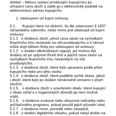
doklad – fakturu vystaví prodávající kupujícímu po
uhrazení ceny zboží a zašle jej v elektronické podobě na
elektronickou adresu kupujícího.
odstoupení od kupní smlouvy
5.1. Kupující bere na vědomí, že dle ustanovení § 1837
občanského zákoníku, nelze mimo jiné odstoupit od kupní
smlouvy:
5.1.1. o dodávce zboží, jehož cena závisí na výchylkách
finančního trhu nezávisle na vůli prodávajícího a k němuž
může dojít během lhůty pro odstoupení od smlouvy,
5.1.2. o dodání alkoholických nápojů, jež mohou být
dodány až po uplynutí třiceti dnů a jejichž cena závisí na
výchylkách finančního trhu nezávislých na vůli
prodávajícího,
5.1.3. o dodávce zboží, které bylo upraveno podle přání
kupujícího nebo pro jeho osobu
5.1.4. o dodávce zboží, které podléhá rychlé zkáze, jakož
i zboží, které bylo po dodání nenávratně smíseno s jiným
zbožím,
5.1.5. o dodávce zboží v uzavřeném obalu, které kupující
z obalu vyňal a z hygienických důvodů jej není možné
vrátit,
5.1.6. o dodávce zvukové nebo obrazové nahrávky nebo
počítačového programu, pokud porušil jejich původní obal,
5.1.7. o dodávce novin, periodik nebo časopisů,
5.1.8. o dodání digitálního obsahu, pokud nebyl dodán na