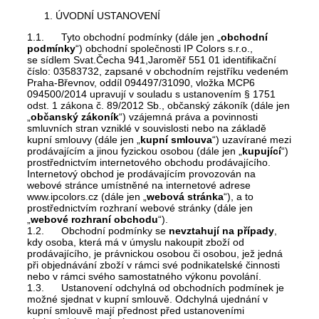
ÚVODNÍ USTANOVENÍ
1.1. Tyto obchodní podmínky (dále jen „
obchodní
podmínky
“) obchodní společnosti IP Colors s.r.o.,
se sídlem Svat.Čecha 941,Jaroměř 551 01 identifikační
číslo: 03583732, zapsané v obchodním rejstříku vedeném
Praha-Břevnov, oddíl 094497/31090, vložka MCP6
094500/2014 upravují v souladu s ustanovením § 1751
odst. 1 zákona č. 89/2012 Sb., občanský zákoník (dále jen
„
občanský zákoník
“) vzájemná práva a povinnosti
smluvních stran vzniklé v souvislosti nebo na základě
kupní smlouvy (dále jen „
kupní smlouva
“) uzavírané mezi
prodávajícím a jinou fyzickou osobou (dále jen „
kupující
“)
prostřednictvím internetového obchodu prodávajícího.
Internetový obchod je prodávajícím provozován na
webové stránce umístněné na internetové adrese
www.ipcolors.cz (dále jen „
webová stránka
“), a to
prostřednictvím rozhraní webové stránky (dále jen
„
webové rozhraní obchodu
“).
1.2. Obchodní podmínky se
nevztahují na případy
,
kdy osoba, která má v úmyslu nakoupit zboží od
prodávajícího, je právnickou osobou či osobou, jež jedná
při objednávání zboží v rámci své podnikatelské činnosti
nebo v rámci svého samostatného výkonu povolání.
1.3. Ustanovení odchylná od obchodních podmínek je
možné sjednat v kupní smlouvě. Odchylná ujednání v
kupní smlouvě mají přednost před ustanoveními