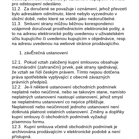
pro odstoupení odesláno.
11.2. Za doručené se považuje i oznámení, jehož převzetí
bylo adresátem odmítnuto, které nebylo vyzvednuto v
úložní době, nebo které se vrátilo jako nedoručitelné.
11.3. Smluvní strany můžou běžnou korespondenci
vzájemně doručovat prostřednictvím elektronické pošty, a
to na adresu elektronické pošty uvedenou v uživatelském
účtu kupujícího či uvedenou kupujícím v objednávce, resp.
na adresu uvedenou na webové stránce prodávajícího.
závĚrečná ustanovení
12.1. Pokud vztah založený kupní smlouvou obsahuje
mezinárodní (zahraniční) prvek, pak strany sjednávají,
že vztah se řídí českým právem. Tímto nejsou dotčena
práva spotřebitele vyplývající z obecně závazných
právních předpisů.
12.2. Je-li některé ustanovení obchodních podmínek
neplatné nebo neúčinné, nebo se takovým stane, namísto
neplatných ustanovení nastoupí ustanovení, jehož smysl
se neplatnému ustanovení co nejvíce přibližuje.
Neplatností nebo neúčinností jednoho ustanovení není
dotknutá platnost ostatních ustanovení. Změny a doplňky
kupní smlouvy či obchodních podmínek vyžadují
písemnou formu.
12.3. Kupní smlouva včetně obchodních podmínek je
archivována prodávajícím v elektronické podobě a není
přístupná.