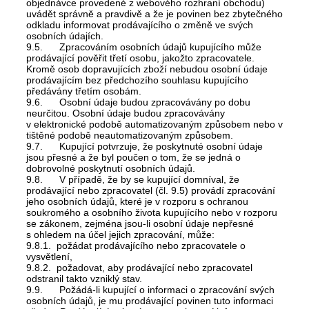
objednávce provedené z webového rozhraní obchodu)
uvádět správně a pravdivě a že je povinen bez zbytečného
odkladu informovat prodávajícího o změně ve svých
osobních údajích.
9.5. Zpracováním osobních údajů kupujícího může
prodávající pověřit třetí osobu, jakožto zpracovatele.
Kromě osob dopravujících zboží nebudou osobní údaje
prodávajícím bez předchozího souhlasu kupujícího
předávány třetím osobám.
9.6. Osobní údaje budou zpracovávány po dobu
neurčitou. Osobní údaje budou zpracovávány
v elektronické podobě automatizovaným způsobem nebo v
tištěné podobě neautomatizovaným způsobem.
9.7. Kupující potvrzuje, že poskytnuté osobní údaje
jsou přesné a že byl poučen o tom, že se jedná o
dobrovolné poskytnutí osobních údajů.
9.8. V případě, že by se kupující domníval, že
prodávající nebo zpracovatel (čl. 9.5) provádí zpracování
jeho osobních údajů, které je v rozporu s ochranou
soukromého a osobního života kupujícího nebo v rozporu
se zákonem, zejména jsou-li osobní údaje nepřesné
s ohledem na účel jejich zpracování, může:
9.8.1. požádat prodávajícího nebo zpracovatele o
vysvětlení,
9.8.2. požadovat, aby prodávající nebo zpracovatel
odstranil takto vzniklý stav.
9.9. Požádá-li kupující o informaci o zpracování svých
osobních údajů, je mu prodávající povinen tuto informaci