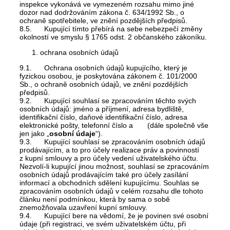
inspekce vykonává ve vymezeném rozsahu mimo jiné
dozor nad dodržováním zákona č. 634/1992 Sb., o
ochraně spotřebitele, ve znění pozdějších předpisů.
8.5. Kupující tímto přebírá na sebe nebezpečí změny
okolností ve smyslu § 1765 odst. 2 občanského zákoníku.
ochrana osobních údajů
9.1. Ochrana osobních údajů kupujícího, který je
fyzickou osobou, je poskytována zákonem č. 101/2000
Sb., o ochraně osobních údajů, ve znění pozdějších
předpisů.
9.2. Kupující souhlasí se zpracováním těchto svých
osobních údajů: jméno a příjmení, adresa bydliště,
identifikační číslo, daňové identifikační číslo, adresa
elektronické pošty, telefonní číslo a (dále společně vše
jen jako „
osobní údaje
“).
9.3. Kupující souhlasí se zpracováním osobních údajů
prodávajícím, a to pro účely realizace práv a povinností
z kupní smlouvy a pro účely vedení uživatelského účtu.
Nezvolí-li kupující jinou možnost, souhlasí se zpracováním
osobních údajů prodávajícím také pro účely zasílání
informací a obchodních sdělení kupujícímu. Souhlas se
zpracováním osobních údajů v celém rozsahu dle tohoto
článku není podmínkou, která by sama o sobě
znemožňovala uzavření kupní smlouvy.
9.4. Kupující bere na vědomí, že je povinen své osobní
údaje (při registraci, ve svém uživatelském účtu, při