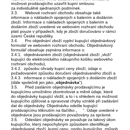
možnost prodávajícího uzavřít kupní smlouvu
za individuálně sjednaných podmínek.
3.3. Webové rozhraní obchodu obsahuje také
informace o nákladech spojených s balením a dodáním
zboží. Informace o nákladech spojených s balením a
dodáním zboží uvedené ve webovém rozhraní obchodu
platí pouze v případech, kdy je zboží doručováno v rámci
území České republiky.
3.4. Pro objednání zboží vyplní kupující objednávkový
formulář ve webovém rozhraní obchodu. Objednávkový
formulář obsahuje zejména informace o:
3.4.1. objednávaném zboží (objednávané zboží „vloží“
kupující do elektronického nákupního košíku webového
rozhraní obchodu),
3.4.2. způsobu úhrady kupní ceny zboží, údaje o
požadovaném způsobu doručení objednávaného zboží a
3.4.3. informace o nákladech spojených s dodáním zboží
(dále společně jen jako „
objednávka
“).
3.5. Před zasláním objednávky prodávajícímu je
kupujícímu umožněno zkontrolovat a měnit údaje, které
do objednávky kupující vložil, a to i s ohledem na možnost
kupujícího zjišťovat a opravovat chyby vzniklé při zadávání
dat do objednávky. Objednávku odešle kupující
prodávajícímu kliknutím na tlačítko „ “. Údaje uvedené v
objednávce jsou prodávajícím považovány za správné.
3.6. Odeslání objednávky se považuje za takový úkon
kupujícího, který nepochybným způsobem identifikuje
objednávané zboží, kupní cenu, osobu kupujícího, způsob