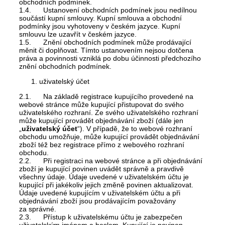
obchodních podmínek.
1.4. Ustanovení obchodních podmínek jsou nedílnou
součástí kupní smlouvy. Kupní smlouva a obchodní
podmínky jsou vyhotoveny v českém jazyce. Kupní
smlouvu lze uzavřít v českém jazyce.
1.5. Znění obchodních podmínek může prodávající
měnit či doplňovat. Tímto ustanovením nejsou dotčena
práva a povinnosti vzniklá po dobu účinnosti předchozího
znění obchodních podmínek.
uživatelský účet
2.1. Na základě registrace kupujícího provedené na
webové stránce může kupující přistupovat do svého
uživatelského rozhraní. Ze svého uživatelského rozhraní
může kupující provádět objednávání zboží (dále jen
„
uživatelský účet
“). V případě, že to webové rozhraní
obchodu umožňuje, může kupující provádět objednávání
zboží též bez registrace přímo z webového rozhraní
obchodu.
2.2. Při registraci na webové stránce a při objednávání
zboží je kupující povinen uvádět správně a pravdivě
všechny údaje. Údaje uvedené v uživatelském účtu je
kupující při jakékoliv jejich změně povinen aktualizovat.
Údaje uvedené kupujícím v uživatelském účtu a při
objednávání zboží jsou prodávajícím považovány
za správné.
2.3. Přístup k uživatelskému účtu je zabezpečen