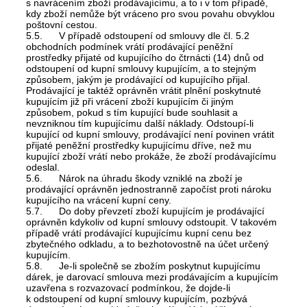
s navrácením zboží prodávajícímu, a to i v tom případě,
kdy zboží nemůže být vráceno pro svou povahu obvyklou
poštovní cestou.
5.5. V případě odstoupení od smlouvy dle čl. 5.2
obchodních podmínek vrátí prodávající peněžní
prostředky přijaté od kupujícího do čtrnácti (14) dnů od
odstoupení od kupní smlouvy kupujícím, a to stejným
způsobem, jakým je prodávající od kupujícího přijal.
Prodávající je taktéž oprávněn vrátit plnění poskytnuté
kupujícím již při vrácení zboží kupujícím či jiným
způsobem, pokud s tím kupující bude souhlasit a
nevzniknou tím kupujícímu další náklady. Odstoupí-li
kupující od kupní smlouvy, prodávající není povinen vrátit
přijaté peněžní prostředky kupujícímu dříve, než mu
kupující zboží vrátí nebo prokáže, že zboží prodávajícímu
odeslal.
5.6. Nárok na úhradu škody vzniklé na zboží je
prodávající oprávněn jednostranně započíst proti nároku
kupujícího na vrácení kupní ceny.
5.7. Do doby převzetí zboží kupujícím je prodávající
oprávněn kdykoliv od kupní smlouvy odstoupit. V takovém
případě vrátí prodávající kupujícímu kupní cenu bez
zbytečného odkladu, a to bezhotovostně na účet určený
kupujícím.
5.8. Je-li společně se zbožím poskytnut kupujícímu
dárek, je darovací smlouva mezi prodávajícím a kupujícím
uzavřena s rozvazovací podmínkou, že dojde-li
k odstoupení od kupní smlouvy kupujícím, pozbývá