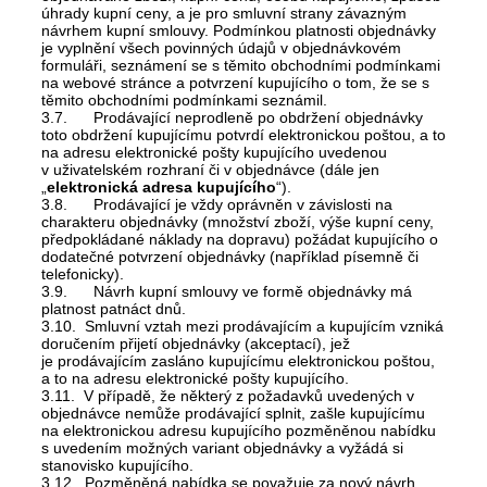
úhrady kupní ceny, a je pro smluvní strany závazným
návrhem kupní smlouvy. Podmínkou platnosti objednávky
je vyplnění všech povinných údajů v objednávkovém
formuláři, seznámení se s těmito obchodními podmínkami
na webové stránce a potvrzení kupujícího o tom, že se s
těmito obchodními podmínkami seznámil.
3.7. Prodávající neprodleně po obdržení objednávky
toto obdržení kupujícímu potvrdí elektronickou poštou, a to
na adresu elektronické pošty kupujícího uvedenou
v uživatelském rozhraní či v objednávce (dále jen
„
elektronická adresa kupujícího
“).
3.8. Prodávající je vždy oprávněn v závislosti na
charakteru objednávky (množství zboží, výše kupní ceny,
předpokládané náklady na dopravu) požádat kupujícího o
dodatečné potvrzení objednávky (například písemně či
telefonicky).
3.9. Návrh kupní smlouvy ve formě objednávky má
platnost patnáct dnů.
3.10. Smluvní vztah mezi prodávajícím a kupujícím vzniká
doručením přijetí objednávky (akceptací), jež
je prodávajícím zasláno kupujícímu elektronickou poštou,
a to na adresu elektronické pošty kupujícího.
3.11. V případě, že některý z požadavků uvedených v
objednávce nemůže prodávající splnit, zašle kupujícímu
na elektronickou adresu kupujícího pozměněnou nabídku
s uvedením možných variant objednávky a vyžádá si
stanovisko kupujícího.
3.12. Pozměněná nabídka se považuje za nový návrh