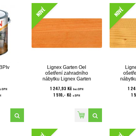
NOVÉ
NOVÉ
BPIv
Lignex Garten Oel
Lign
ošetření zahradního
ošetř
nábytku Lignex Garten
nábytk
Bangkirai 2,5 l
Hol
1 247,93 Kč
1 2
z DPH
bez DPH
1 510,- Kč
1 
H
s DPH