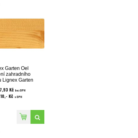
ex Garten Oel
ení zahradního
u Lignex Garten
zboden 2,5 l
47,93 Kč
bez DPH
510,- Kč
s DPH