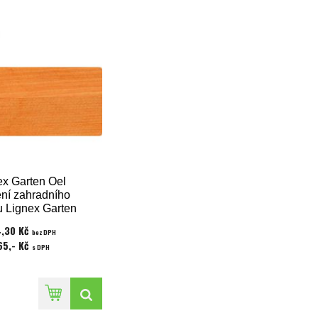
ex Garten Oel
ení zahradního
u Lignex Garten
gkirai 0,75 l
,30 Kč
bez DPH
65,- Kč
s DPH