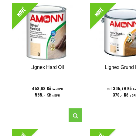
NOVÉ
NOVÉ
Lignex Hard Oil
Lignex Grund 
458,68 Kč
305,79 Kč
od
bez DPH
be
555,- Kč
370,- Kč
s DPH
s DP