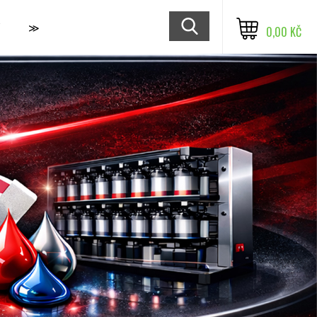
≫
0,00 KČ