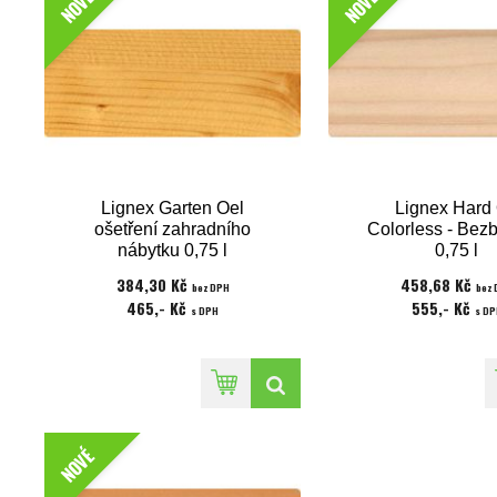
NOVÉ
NOVÉ
Lignex Garten Oel
Lignex Hard 
ošetření zahradního
Colorless - Bez
nábytku 0,75 l
0,75 l
384,30 Kč
458,68 Kč
bez DPH
bez
465,- Kč
555,- Kč
s DPH
s DP
NOVÉ