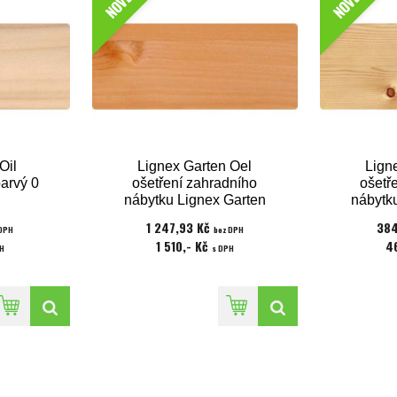
NOVÉ
NOVÉ
Oil
Lignex Garten Oel
Lign
barvý 0
ošetření zahradního
ošetř
nábytku Lignex Garten
nábytk
Laerchen 2,5 l
T
1 247,93 Kč
384
 DPH
bez DPH
1 510,- Kč
4
H
s DPH