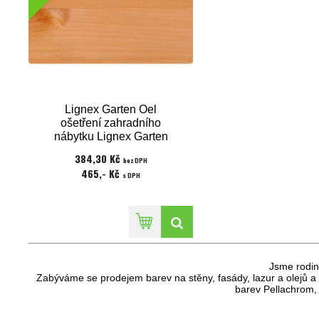
Lignex Garten Oel
ošetření zahradního
nábytku Lignex Garten
Laerchen 0,75 l
384,30 Kč
bez DPH
465,- Kč
s DPH
Jsme rodin
Zabýváme se prodejem barev na stěny, fasády, lazur a olejů
barev Pellachrom, 