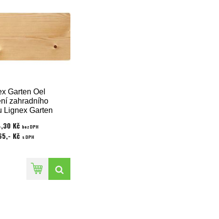
ex Garten Oel
ení zahradního
u Lignex Garten
eak 0,75 l
,30 Kč
bez DPH
65,- Kč
s DPH