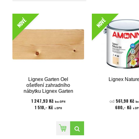
NOVÉ
NOVÉ
Lignex Garten Oel
Lignex Nature
ošetření zahradního
nábytku Lignex Garten
Teak 2,5 l
1 247,93 Kč
561,98 Kč
od
bez DPH
be
1 510,- Kč
680,- Kč
s DPH
s DP