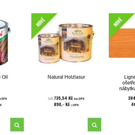
NOVÉ
NOVÉ
 Oil
Natural Holzlasur
Lign
ošetř
nábytk
Ban
735,54 Kč
384
od
z DPH
bez DPH
890,- Kč
4
H
s DPH