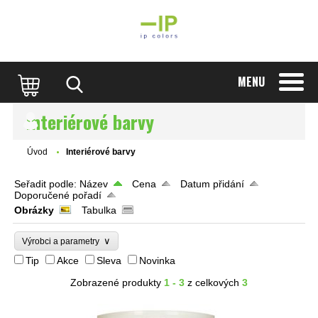
MENU
Interiérové barvy
Úvod
Interiérové barvy
Seřadit podle:
Název
Cena
Datum přidání
Doporučené pořadí
Obrázky
Tabulka
∨
Výrobci a parametry
Tip
Akce
Sleva
Novinka
Zobrazené produkty
1 - 3
z celkových
3