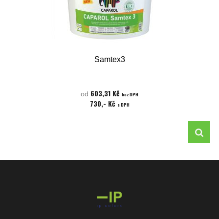
Samtex3
603,31 Kč
od
bez DPH
730,- Kč
s DPH