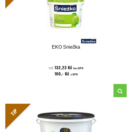
EKO Sniežka
132,23 Kč
od
bez DPH
160,- Kč
s DPH
TIP