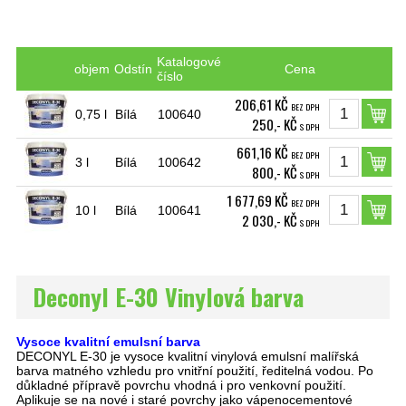
Katalogové
objem
Odstín
Cena
číslo
206,61 KČ
BEZ DPH
0,75 l
Bílá
100640
250,- KČ
S DPH
661,16 KČ
BEZ DPH
3 l
Bílá
100642
800,- KČ
S DPH
1 677,69 KČ
BEZ DPH
10 l
Bílá
100641
2 030,- KČ
S DPH
Deconyl E-30 Vinylová barva
Vysoce kvalitní emulsní barva
DECONYL E-30 je vysoce kvalitní vinylová emulsní malířská
barva matného vzhledu pro vnitřní použití, ředitelná vodou. Po
důkladné přípravě povrchu vhodná i pro venkovní použití.
Aplikuje se na nové i staré povrchy jako vápenocementové