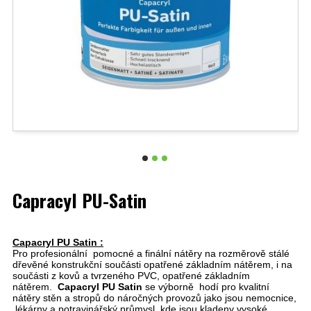
Capracyl PU-Satin
Capacryl PU Satin :
Pro profesionální pomocné a finální nátěry na rozměrově stálé
dřevěné konstrukční součásti opatřené základním nátěrem, i na
součásti z kovů a tvrzeného PVC, opatřené základním
nátěrem.
Capacryl PU Satin
se výborně hodí pro kvalitní
nátěry stěn a stropů do náročných provozů jako jsou nemocnice,
lékárny a potravinářský průmysl, kde jsou kladeny vysoké