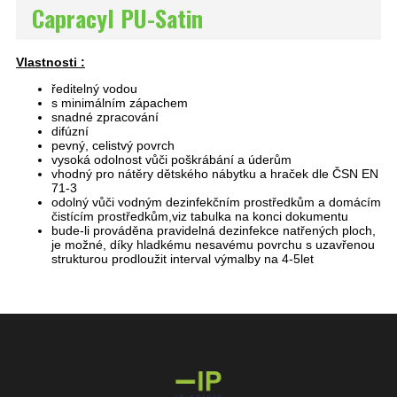
Capracyl PU-Satin
Vlastnosti :
ředitelný vodou
s minimálním zápachem
snadné zpracování
difúzní
pevný, celistvý povrch
vysoká odolnost vůči poškrábání a úderům
vhodný pro nátěry dětského nábytku a hraček dle ČSN EN
71-3
odolný vůči vodným dezinfekčním prostředkům a domácím
čistícím prostředkům,viz tabulka na konci dokumentu
bude-li prováděna pravidelná dezinfekce natřených ploch,
je možné, díky hladkému nesavému povrchu s uzavřenou
strukturou prodloužit interval výmalby na 4-5let