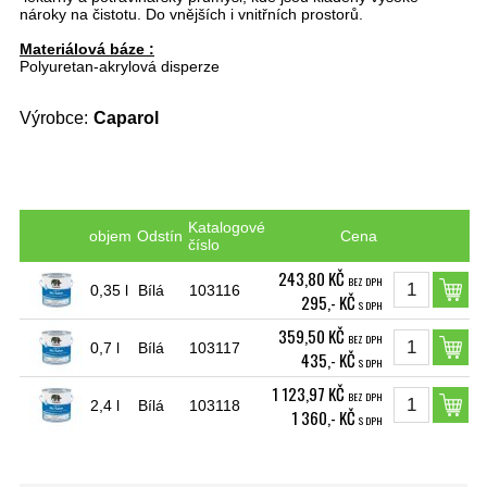
nároky na čistotu. Do vnějších i vnitřních prostorů.
Materiálová báze :
Polyuretan-akrylová disperze
Výrobce:
Caparol
Katalogové
objem
Odstín
Cena
číslo
243,80 KČ
BEZ DPH
0,35 l
Bílá
103116
295,- KČ
S DPH
359,50 KČ
BEZ DPH
0,7 l
Bílá
103117
435,- KČ
S DPH
1 123,97 KČ
BEZ DPH
2,4 l
Bílá
103118
1 360,- KČ
S DPH