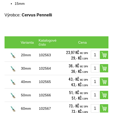
15mm
Výrobce:
Cervus Pennelli
Katalogové
Varianta
Cena
číslo
23,97 KČ
BEZ DPH
20mm
102563
29,- KČ
S DPH
36,- KČ
BEZ DPH
30mm
102564
36,- KČ
S DPH
43,- KČ
BEZ DPH
40mm
102565
43,- KČ
S DPH
51,- KČ
BEZ DPH
50mm
102566
51,- KČ
S DPH
73,- KČ
BEZ DPH
60mm
102567
73,- KČ
S DPH