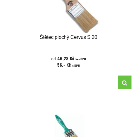
Štětec plochý Cervus S 20
46,28 Kč
od
bez DPH
56,- Kč
s DPH