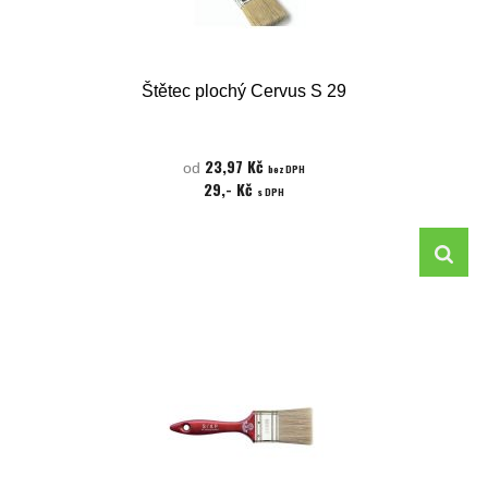
Štětec plochý Cervus S 29
23,97 Kč
od
bez DPH
29,- Kč
s DPH