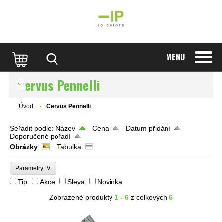
MENU
Cervus Pennelli
Úvod
Cervus Pennelli
Seřadit podle:
Název
Cena
Datum přidání
Doporučené pořadí
Obrázky
Tabulka
∨
Parametry
Tip
Akce
Sleva
Novinka
Zobrazené produkty
1 - 6
z celkových
6