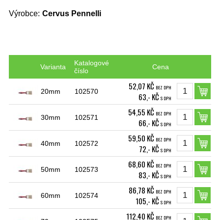
Výrobce:
Cervus Pennelli
Katalogové
Varianta
Cena
číslo
52,07 KČ
BEZ DPH
20mm
102570
63,- KČ
S DPH
54,55 KČ
BEZ DPH
30mm
102571
66,- KČ
S DPH
59,50 KČ
BEZ DPH
40mm
102572
72,- KČ
S DPH
68,60 KČ
BEZ DPH
50mm
102573
83,- KČ
S DPH
86,78 KČ
BEZ DPH
60mm
102574
105,- KČ
S DPH
112,40 KČ
BEZ DPH