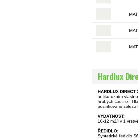
MA
MA
MA
Hardlux Dire
HARDLUX DIRECT 
antikorozním vlastno
hrubých části rzi. Hl
pozinkované železo 
VYDATNOST:
10-12 m2/l v 1 vrstv
ŘEDIDLO:
Syntetické ředidlo S