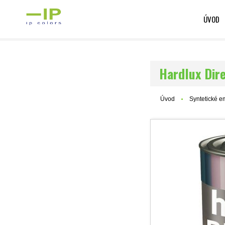
ÚVOD
Hardlux Dire
Úvod
Syntetické e