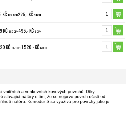
5 KČ
225,- KČ
BEZ DPH
S DPH
9 KČ
495,- KČ
BEZ DPH
S DPH
,20 KČ
1 520,- KČ
BEZ DPH
S DPH
i vnitřních a venkovních kovových povrchů. Díky
 stávající nátěry s tím, že se nejprve povrch očistí od
 přilnutí nátěru. Kemodur S se využívá pro povrchy jako je