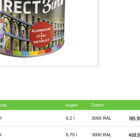
anta
objem
Odstín
185,9
K
0,2 l
3000 RAL
409,0
K
0,75 l
3000 RAL