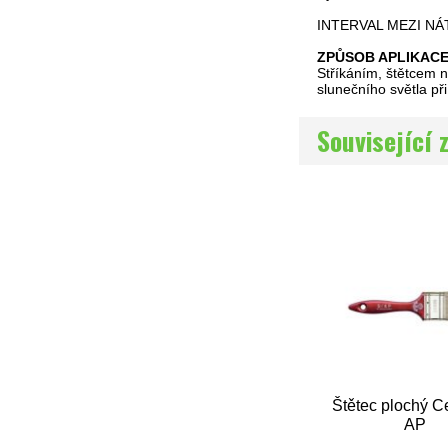
INTERVAL MEZI NÁ
ZPŮSOB APLIKACE
Stříkáním, štětcem 
slunečního světla př
Související 
Štětec plochý C
AP