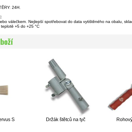
TĚRY: 24H.
:
nebo válečkem. Nejlepší spotřebovat do data vytištěného na obalu, s
i teplotě +5 do +25 °C
zboží
ervus S
Držák štětců na tyč
Rohový