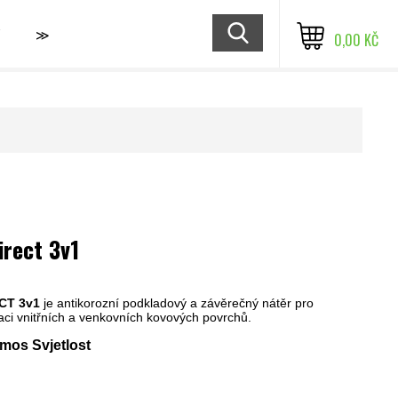
≫
0,00 KČ
irect 3v1
CT 3v1
je antikorozní podkladový a závěrečný nátěr pro
ci vnitřních a venkovních kovových povrchů.
mos Svjetlost