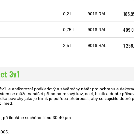
185,9
T
0,2 l
9016 RAL
409,0
T
0,75 l
9016 RAL
1 256
T
2,5 l
9016 RAL
ct 3v1
3v1
je antikorozní podkladový a závěrečný nátěr pro ochranu a dekorac
stem se může nanášet přímo na rezavý kov, ocel, hliník a dobře přilnavé
adké povrchy jako je hliník je potřeba přebrousit, aby se zajistilo dobré
či měď.
ě, při tloušťce suchého filmu 30-40 µm.
6005.