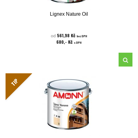
Lignex Nature Oil
561,98 Kč
od
bez DPH
680,- Kč
s DPH
TIP