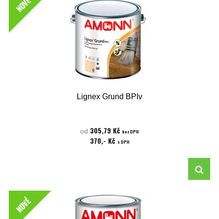
NOVÉ
Lignex Grund BPIv
305,79 Kč
od
bez DPH
370,- Kč
s DPH
NOVÉ