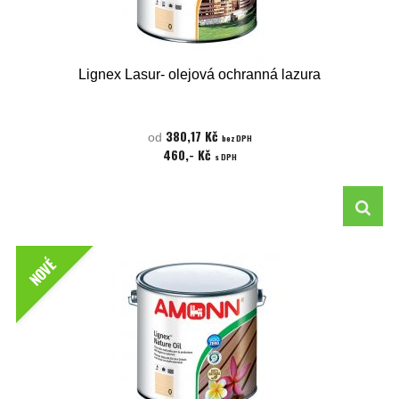
Lignex Lasur- olejová ochranná lazura
380,17 Kč
od
bez DPH
460,- Kč
s DPH
NOVÉ