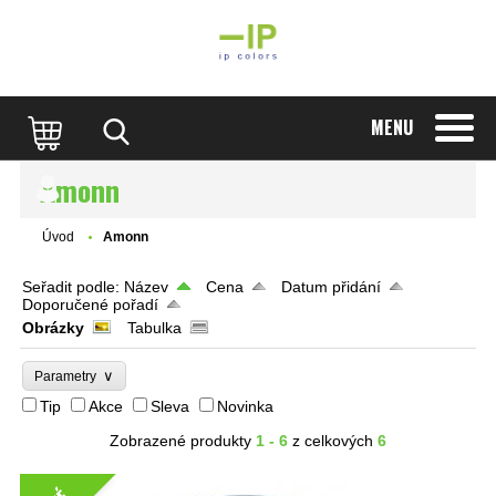
MENU
Amonn
Úvod
Amonn
Seřadit podle:
Název
Cena
Datum přidání
Doporučené pořadí
Obrázky
Tabulka
∨
Parametry
Tip
Akce
Sleva
Novinka
Zobrazené produkty
1 - 6
z celkových
6