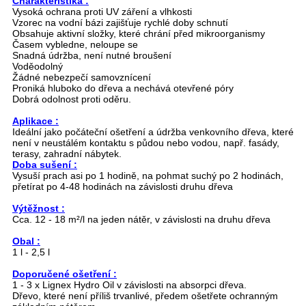
Charakteristika :
Vysoká ochrana proti UV záření a vlhkosti
Vzorec na vodní bázi zajišťuje rychlé doby schnutí
Obsahuje aktivní složky, které chrání před mikroorganismy
Časem vybledne, neloupe se
Snadná údržba, není nutné broušení
Voděodolný
Žádné nebezpečí samovznícení
Proniká hluboko do dřeva a nechává otevřené póry
Dobrá odolnost proti oděru.
Aplikace :
Ideální jako počáteční ošetření a údržba venkovního dřeva, které
není v neustálém kontaktu s půdou nebo vodou, např. fasády,
terasy, zahradní nábytek.
Doba sušení :
Vysuší prach asi po 1 hodině, na pohmat suchý po 2 hodinách,
přetírat po 4-48 hodinách na závislosti druhu dřeva
Výtěžnost :
Cca. 12 - 18 m²/l na jeden nátěr, v závislosti na druhu dřeva
Obal :
1 l - 2,5 l
Doporučené ošetření :
1 - 3 x Lignex Hydro Oil v závislosti na absorpci dřeva.
Dřevo, které není příliš trvanlivé, předem ošetřete ochranným