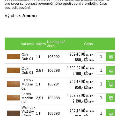
pro svou schopnost rovnoměrného opotřebení v průběhu času
bez odlupování.
Výrobce:
Amonn
Katalogové
varianta
objem
Cena
číslo
702,48 KČ
Oak-
BEZ DPH
1 l
106292
Dub 01
850,- KČ
S DPH
1 809,92 KČ
Oak-
BEZ DPH
2,5 l
106296
Dub 01
2 190,- KČ
S DPH
Larch -
702,48 KČ
BEZ DPH
Modřín
1 l
106294
850,- KČ
S DPH
02
Larch -
1 809,92 KČ
BEZ DPH
Modřín
2,5 l
106288
2 190,- KČ
S DPH
02
Walnut -
702,48 KČ
Vlašský
BEZ DPH
1 l
106293
ořech