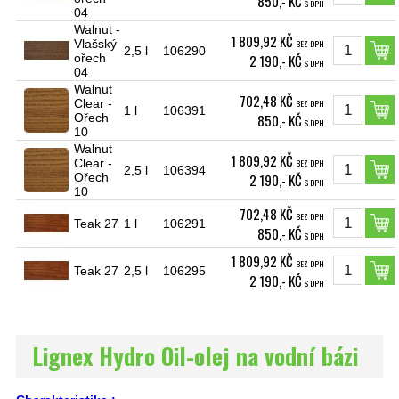
850,- KČ
S DPH
04
Walnut -
1 809,92 KČ
Vlašský
BEZ DPH
2,5 l
106290
ořech
2 190,- KČ
S DPH
04
Walnut
702,48 KČ
Clear -
BEZ DPH
1 l
106391
Ořech
850,- KČ
S DPH
10
Walnut
1 809,92 KČ
Clear -
BEZ DPH
2,5 l
106394
Ořech
2 190,- KČ
S DPH
10
702,48 KČ
BEZ DPH
Teak 27
1 l
106291
850,- KČ
S DPH
1 809,92 KČ
BEZ DPH
Teak 27
2,5 l
106295
2 190,- KČ
S DPH
Lignex Hydro Oil-olej na vodní bázi