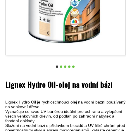
Lignex Hydro Oil-olej na vodní bázi
Lignex Hydro Oil je rychloschnoucí olej na vodní bázni používaný
na venkovní dřevo.
Vyznačuje se svou UV-bariérou ideální pro ochranu a vylepšení
všech venkovních dřevin, od podlah po zahradní nábytek a
fasádní obklady.
Složení na vodní bázi s přídavkem biocidů a UV filtrů chrání před
povětrnostními vlivy a agresí mikroorganismů. Zvláště ceněný je